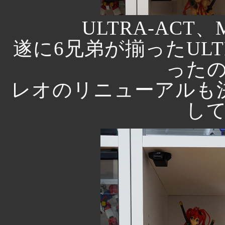
ULTRA-ACT、
遂に6兄弟が揃ったULT
った
レオのリニューアルも
し