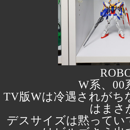
ROB
W系、0
TV版Wは冷遇されがち
はまさ
デスサイズは黙ってい