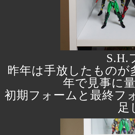
S.
昨年は手放したものが
年で見事に
初期フォームと最終フ
足