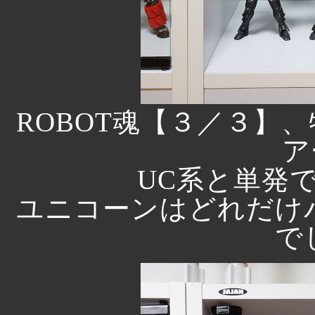
ROBOT魂【３／３】、
ア
UC系と単発で
ユニコーンはどれだけ
で